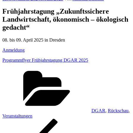
am
Frühjahrstagung „Zukunftssichere
Landwirtschaft, ökonomisch – ökologisch
gedacht“
08. bis 09. April 2025 in Dresden
Anmeldung
Programmflyer Frühjahrstagung DGAR 2025
Kategorien
DGAR
,
Rückschau
,
Veranstaltungen
Beitragsnavigation
Vorheriger
Beitrag