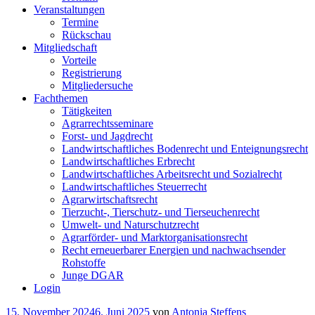
Veranstaltungen
Termine
Rückschau
Mitgliedschaft
Vorteile
Registrierung
Mitgliedersuche
Fachthemen
Tätigkeiten
Agrarrechtsseminare
Forst- und Jagdrecht
Landwirtschaftliches Bodenrecht und Enteignungsrecht
Landwirtschaftliches Erbrecht
Landwirtschaftliches Arbeitsrecht und Sozialrecht
Landwirtschaftliches Steuerrecht
Agrarwirtschaftsrecht
Tierzucht-, Tierschutz- und Tierseuchenrecht
Umwelt- und Naturschutzrecht
Agrarförder- und Marktorganisationsrecht
Recht erneuerbarer Energien und nachwachsender
Rohstoffe
Junge DGAR
Login
Veröffentlicht
15. November 2024
6. Juni 2025
von
Antonia Steffens