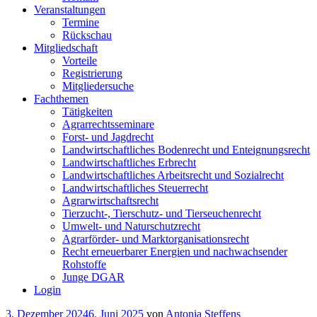
Veranstaltungen
Termine
Rückschau
Mitgliedschaft
Vorteile
Registrierung
Mitgliedersuche
Fachthemen
Tätigkeiten
Agrarrechtsseminare
Forst- und Jagdrecht
Landwirtschaftliches Bodenrecht und Enteignungsrecht
Landwirtschaftliches Erbrecht
Landwirtschaftliches Arbeitsrecht und Sozialrecht
Landwirtschaftliches Steuerrecht
Agrarwirtschaftsrecht
Tierzucht-, Tierschutz- und Tierseuchenrecht
Umwelt- und Naturschutzrecht
Agrarförder- und Marktorganisationsrecht
Recht erneuerbarer Energien und nachwachsender
Rohstoffe
Junge DGAR
Login
Veröffentlicht
3. Dezember 2024
6. Juni 2025
von
Antonia Steffens