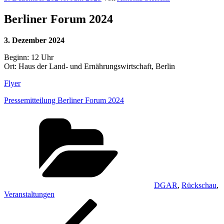
am
Berliner Forum 2024
3. Dezember 2024
Beginn: 12 Uhr
Ort: Haus der Land- und Ernährungswirtschaft, Berlin
Flyer
Pressemitteilung Berliner Forum 2024
Kategorien
DGAR
,
Rückschau
,
Veranstaltungen
Beitragsnavigation
Vorheriger
Beitrag