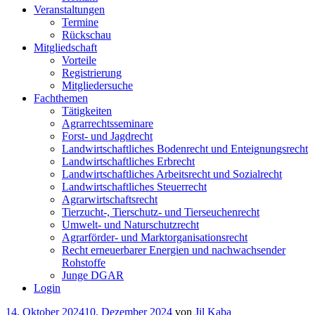
Veranstaltungen
Termine
Rückschau
Mitgliedschaft
Vorteile
Registrierung
Mitgliedersuche
Fachthemen
Tätigkeiten
Agrarrechtsseminare
Forst- und Jagdrecht
Landwirtschaftliches Bodenrecht und Enteignungsrecht
Landwirtschaftliches Erbrecht
Landwirtschaftliches Arbeitsrecht und Sozialrecht
Landwirtschaftliches Steuerrecht
Agrarwirtschaftsrecht
Tierzucht-, Tierschutz- und Tierseuchenrecht
Umwelt- und Naturschutzrecht
Agrarförder- und Marktorganisationsrecht
Recht erneuerbarer Energien und nachwachsender
Rohstoffe
Junge DGAR
Login
Veröffentlicht
14. Oktober 2024
10. Dezember 2024
von
Jil Kaba