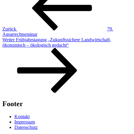
Zurück
79.
Agrarrechtseminar
Nächster
Weiter
Frühjahrstagung „Zukunftssichere Landwirtschaft,
Beitrag
ökonomisch – ökologisch gedacht“
Footer
Kontakt
Impressum
Datenschutz