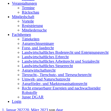
Veranstaltungen
Termine
Rückschau
Mitgliedschaft
Vorteile
Registrierung
Mitgliedersuche
Fachthemen
Tätigkeiten
Agrarrechtsseminare
Forst- und Jagdrecht
Landwirtschaftliches Bodenrecht und Enteignungsrecht
Landwirtschaftliches Erbrecht
Landwirtschaftliches Arbeitsrecht und Sozialrecht
Landwirtschaftliches Steuerrecht
Agrarwirtschaftsrecht
Tierzucht-, Tierschutz- und Tierseuchenrecht
Umwelt- und Naturschutzrecht
Agrarförder- und Marktorganisationsrecht
Recht erneuerbarer Energien und nachwachsender
Rohstoffe
Junge DGAR
Login
Veröffentlicht
1. Januar 2022
20. März 2023
von
dgar