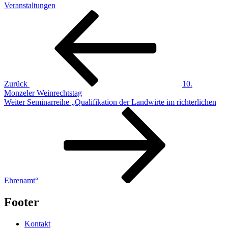
Veranstaltungen
Beitragsnavigation
Vorheriger
Beitrag
Zurück
10.
Monzeler Weinrechtstag
Nächster
Weiter
Seminarreihe „Qualifikation der Landwirte im richterlichen
Beitrag
Ehrenamt“
Footer
Kontakt