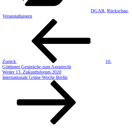
DGAR
,
Rückschau
,
Veranstaltungen
Beitragsnavigation
Vorheriger
Beitrag
Zurück
10.
Göttinger Gespräche zum Agrarrecht
Nächster
Weiter
13. Zukunftsforum 2020
Beitrag
Internationale Grüne Woche Berlin