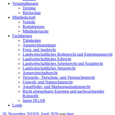
Veranstaltungen
Termine
Rückschau
Mitgliedschaft
Vorteile
Registrierung
Mitgliedersuche
Fachthemen
Tätigkeiten
Agrarrechtsseminare
Forst- und Jagdrecht
Landwirtschaftliches Bodenrecht und Enteignungsrecht
Landwirtschaftliches Erbrecht
Landwirtschaftliches Arbeitsrecht und Sozialrecht
Landwirtschaftliches Steuerrecht
Agrarwirtschaftsrecht
Tierzucht-, Tierschutz- und Tierseuchenrecht
Umwelt- und Naturschutzrecht
Agrarförder- und Marktorganisationsrecht
Recht erneuerbarer Energien und nachwachsender
Rohstoffe
Junge DGAR
Login
Veröffentlicht
18. November 2019
20. April 2020
von
dgar