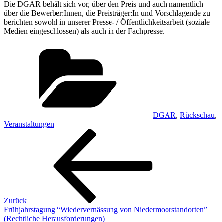
Die DGAR behält sich vor, über den Preis und auch namentlich
über die Bewerber:Innen, die Preisträger:In und Vorschlagende zu
berichten sowohl in unserer Presse- / Öffentlichkeitsarbeit (soziale
Medien eingeschlossen) als auch in der Fachpresse.
Kategorien
DGAR
,
Rückschau
,
Veranstaltungen
Beitragsnavigation
Vorheriger
Beitrag
Zurück
Frühjahrstagung “Wiedervernässung von Niedermoorstandorten”
(Rechtliche Herausforderungen)