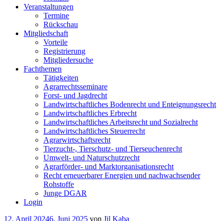
Veranstaltungen
Termine
Rückschau
Mitgliedschaft
Vorteile
Registrierung
Mitgliedersuche
Fachthemen
Tätigkeiten
Agrarrechtsseminare
Forst- und Jagdrecht
Landwirtschaftliches Bodenrecht und Enteignungsrecht
Landwirtschaftliches Erbrecht
Landwirtschaftliches Arbeitsrecht und Sozialrecht
Landwirtschaftliches Steuerrecht
Agrarwirtschaftsrecht
Tierzucht-, Tierschutz- und Tierseuchenrecht
Umwelt- und Naturschutzrecht
Agrarförder- und Marktorganisationsrecht
Recht erneuerbarer Energien und nachwachsender
Rohstoffe
Junge DGAR
Login
Veröffentlicht
12. April 2024
6. Juni 2025
von
Jil Kaba