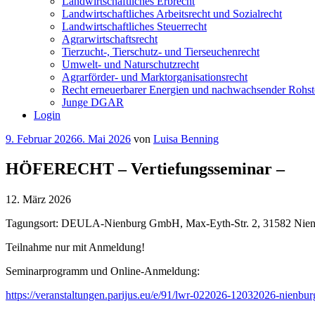
Landwirtschaftliches Erbrecht
Landwirtschaftliches Arbeitsrecht und Sozialrecht
Landwirtschaftliches Steuerrecht
Agrarwirtschaftsrecht
Tierzucht-, Tierschutz- und Tierseuchenrecht
Umwelt- und Naturschutzrecht
Agrarförder- und Marktorganisationsrecht
Recht erneuerbarer Energien und nachwachsender Rohst
Junge DGAR
Login
Veröffentlicht
9. Februar 2026
6. Mai 2026
von
Luisa Benning
am
HÖFERECHT – Vertiefungsseminar –
12. März 2026
Tagungsort: DEULA-Nienburg GmbH, Max-Eyth-Str. 2, 31582 Nien
Teilnahme nur mit Anmeldung!
Seminarprogramm und Online-Anmeldung:
https://veranstaltungen.parijus.eu/e/91/lwr-022026-12032026-nienbur