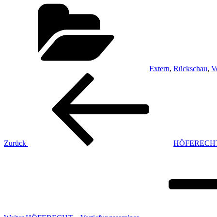
Kategorien
Extern
,
Rückschau
,
V
Beitragsnavigation
Vorheriger
Beitrag
Zurück
HÖFERECHT –
Nächster
Beitrag