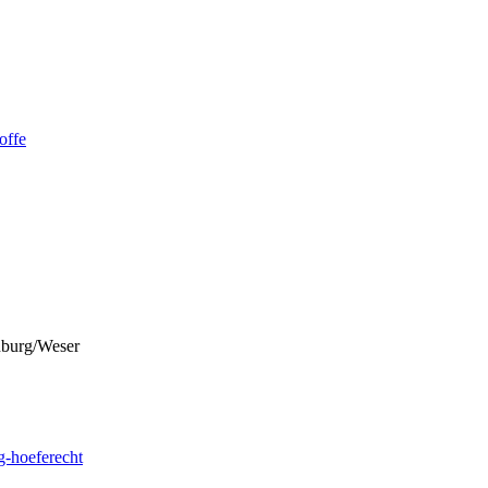
offe
burg/Weser
g-hoeferecht