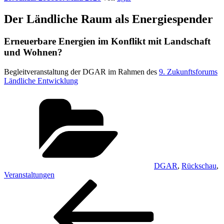
am
Der Ländliche Raum als Energiespender
Erneuerbare Energien im Konflikt mit Landschaft
und Wohnen?
Begleitveranstaltung der DGAR im Rahmen des
9. Zukunftsforums
Ländliche Entwicklung
Kategorien
DGAR
,
Rückschau
,
Veranstaltungen
Beitragsnavigation
Vorheriger
Beitrag