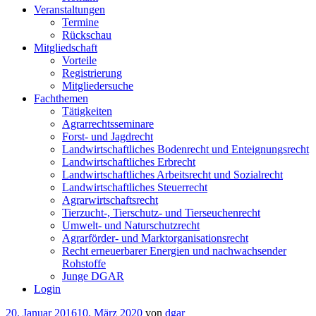
Veranstaltungen
Termine
Rückschau
Mitgliedschaft
Vorteile
Registrierung
Mitgliedersuche
Fachthemen
Tätigkeiten
Agrarrechtsseminare
Forst- und Jagdrecht
Landwirtschaftliches Bodenrecht und Enteignungsrecht
Landwirtschaftliches Erbrecht
Landwirtschaftliches Arbeitsrecht und Sozialrecht
Landwirtschaftliches Steuerrecht
Agrarwirtschaftsrecht
Tierzucht-, Tierschutz- und Tierseuchenrecht
Umwelt- und Naturschutzrecht
Agrarförder- und Marktorganisationsrecht
Recht erneuerbarer Energien und nachwachsender
Rohstoffe
Junge DGAR
Login
Veröffentlicht
20. Januar 2016
10. März 2020
von
dgar