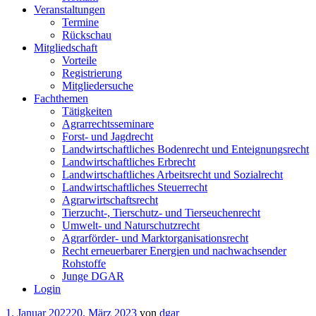
Veranstaltungen
Termine
Rückschau
Mitgliedschaft
Vorteile
Registrierung
Mitgliedersuche
Fachthemen
Tätigkeiten
Agrarrechtsseminare
Forst- und Jagdrecht
Landwirtschaftliches Bodenrecht und Enteignungsrecht
Landwirtschaftliches Erbrecht
Landwirtschaftliches Arbeitsrecht und Sozialrecht
Landwirtschaftliches Steuerrecht
Agrarwirtschaftsrecht
Tierzucht-, Tierschutz- und Tierseuchenrecht
Umwelt- und Naturschutzrecht
Agrarförder- und Marktorganisationsrecht
Recht erneuerbarer Energien und nachwachsender
Rohstoffe
Junge DGAR
Login
Veröffentlicht
1. Januar 2022
20. März 2023
von
dgar