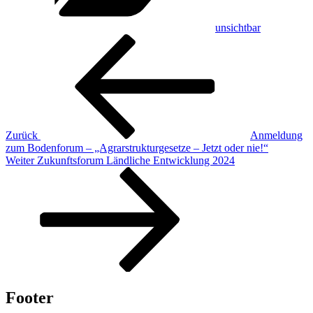
unsichtbar
Beitragsnavigation
Vorheriger
Beitrag
Zurück
Anmeldung
zum Bodenforum – „Agrarstrukturgesetze – Jetzt oder nie!“
Nächster
Weiter
Zukunftsforum Ländliche Entwicklung 2024
Beitrag
Footer