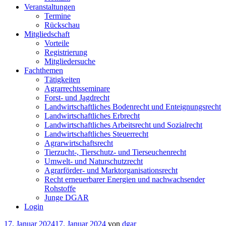
Veranstaltungen
Termine
Rückschau
Mitgliedschaft
Vorteile
Registrierung
Mitgliedersuche
Fachthemen
Tätigkeiten
Agrarrechtsseminare
Forst- und Jagdrecht
Landwirtschaftliches Bodenrecht und Enteignungsrecht
Landwirtschaftliches Erbrecht
Landwirtschaftliches Arbeitsrecht und Sozialrecht
Landwirtschaftliches Steuerrecht
Agrarwirtschaftsrecht
Tierzucht-, Tierschutz- und Tierseuchenrecht
Umwelt- und Naturschutzrecht
Agrarförder- und Marktorganisationsrecht
Recht erneuerbarer Energien und nachwachsender
Rohstoffe
Junge DGAR
Login
Veröffentlicht
17. Januar 2024
17. Januar 2024
von
dgar